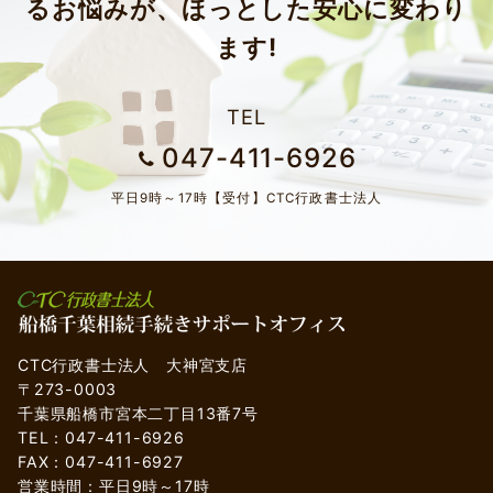
るお悩みが、ほっとした安心に変わり
ます!
TEL
047-411-6926
平日9時～17時【受付】CTC行政書士法人
CTC行政書士法人 大神宮支店
〒273-0003
千葉県船橋市宮本二丁目13番7号
TEL：047-411-6926
FAX：047-411-6927
営業時間：平日9時～17時