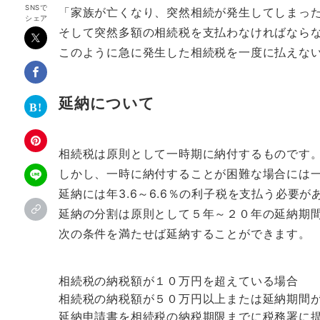
SNSで
「家族が亡くなり、突然相続が発生してしまっ
シェア
そして突然多額の相続税を支払わなければなら
このように急に発生した相続税を一度に払えな
延納について
相続税は原則として一時期に納付するものです
しかし、一時に納付することが困難な場合には
延納には年3.6～6.6％の利子税を支払う必要が
延納の分割は原則として５年～２０年の延納期
次の条件を満たせば延納することができます。
相続税の納税額が１０万円を超えている場合
相続税の納税額が５０万円以上または延納期間
延納申請書を相続税の納税期限までに税務署に