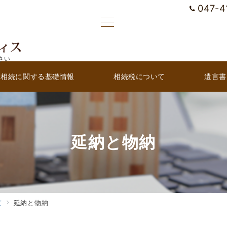
047-4
さい
相続に関する基礎情報
相続税について
遺言書
延納と物納
て
延納と物納