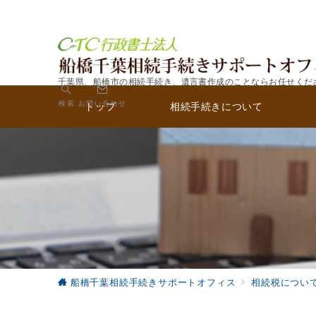
千葉県、船橋市の相続手続き、遺言書作成のことならお任せくだ
検索
お問い合わせ
トップ
相続手続きについて
船橋千葉相続手続きサポートオフィス
相続税につい